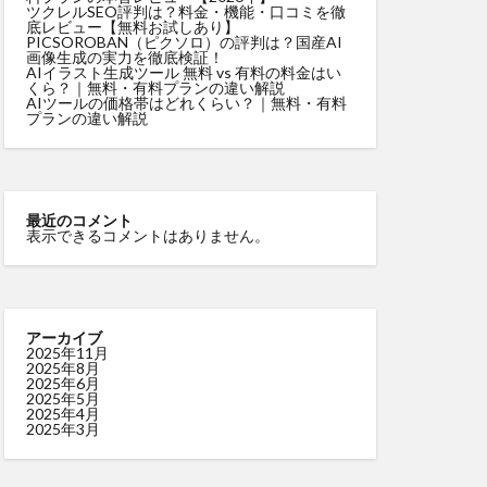
ツクレルSEO評判は？料金・機能・口コミを徹
底レビュー【無料お試しあり】
PICSOROBAN（ピクソロ）の評判は？国産AI
画像生成の実力を徹底検証！
AIイラスト生成ツール 無料 vs 有料の料金はい
くら？｜無料・有料プランの違い解説
AIツールの価格帯はどれくらい？｜無料・有料
プランの違い解説
最近のコメント
表示できるコメントはありません。
アーカイブ
2025年11月
2025年8月
2025年6月
2025年5月
2025年4月
2025年3月