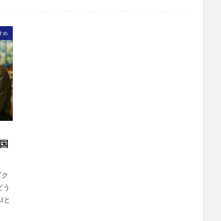
すめ
？国
ピク
どう
Iと