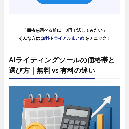
グツール
の価格と
機能比較
3
【2025
「価格を調べる前に、0円で試してみたい」
年最新】
そんな方は
無料トライアルまとめ
をチェック！
AIライテ
ィングツ
ールのセ
ール・割
AIライティングツールの価格帯と
引情報｜
最大
選び方｜無料 vs 有料の違い
40%OFF
3.1
年額
プラ
ンで
最大
20%
お得
｜月
額 vs