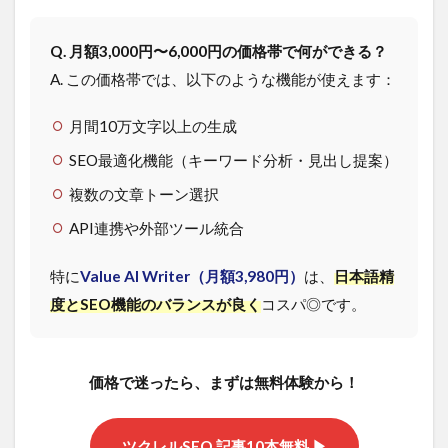
スパ
重
Q. 月額3,000円〜6,000円の価格帯で何ができる？
視】
月額
A. この価格帯では、以下のような機能が使えます：
5,000
円以
月間10万文字以上の生成
下で
本格
SEO最適化機能（キーワード分析・見出し提案）
利用
複数の文章トーン選択
4.3
【プ
API連携や外部ツール統合
ロ向
け】
特に
Value AI Writer（月額3,980円）
は、
日本語精
SEO
特化
度とSEO機能のバランスが良く
コスパ◎です。
で結
果を
出し
たい
価格で迷ったら、まずは無料体験から！
方向
け
ツクレルSEO 記事10本無料 ▶
5