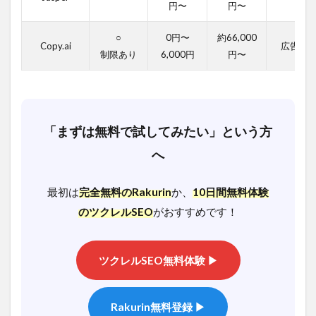
円〜
円〜
ィ
vs
有
○
0円〜
約66,000
料
Copy.ai
広告文
の
制限あり
6,000円
円〜
違
い
2.1
【¥0〜】
「まずは無料で試してみたい」という方
無料で使
えるAIラ
へ
イティン
グツール
｜制限あ
最初は
完全無料のRakurin
か、
10日間無料体験
りでも十
のツクレルSEO
がおすすめです！
分？
2.2
【月額
ツクレルSEO無料体験 ▶
¥1,000〜
¥10,000】
有料AIラ
イティン
Rakurin無料登録 ▶