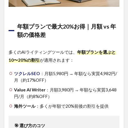
ール
を選
ぶ価
格戦
略
年額プランで最大20%お得｜月額 vs 年
6.1
額の価格差
今す
ぐ無
料で
多くのAIライティングツールでは、
年額プランを選ぶと
AIラ
10〜20%の割引
が適用されます：
イテ
ィン
グを
ツクレルSEO
：月額5,980円 → 年額なら実質4,982円/
始め
月（約17%OFF）
よ
う！
Value AI Writer
：月額3,980円 → 年額なら実質3,648
円/月（約8%OFF）
海外ツール
：多くが年額で20%前後の割引を提供
🎯 選び方のコツ