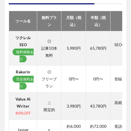
ンあり
2
無料プラ
月額（税
年額（税
AI
ツール名
ン
込）
込）
ラ
イ
テ
ツクレル
◎
ィ
SEO
SEO特
ン
記事10本
5,980円
65,780円
無料体験あ
グ
無料
ツ
り
ー
ル
Rakurin
◎
の
フリープ
0円〜
0円〜
登録だけ
完全無料あ
価
ラン
格
り
帯
と
Value AI
△
高精度・
選
Writer
3,980円
43,780円
び
限定的
40%OFF
方
｜
無
約6,000
約72,000
英語特化
Jasper
×
料