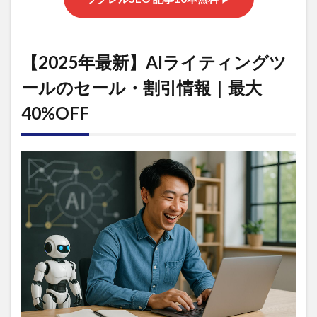
よく
ある
質
問：
【2025年最新】AIライティングツ
AIラ
イテ
ールのセール・割引情報｜最大
ィン
グツ
40%OFF
ール
の価
格に
関す
る
Q&A
6
まと
め：
賢く
AIラ
イテ
ィン
グツ