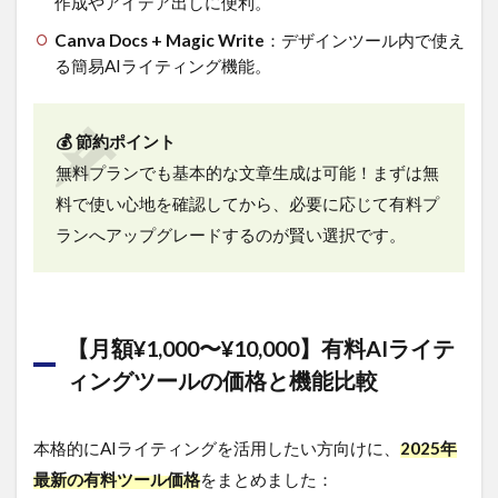
作成やアイデア出しに便利。
別AI
ライ
Canva Docs + Magic Write
：デザインツール内で使え
ティ
る簡易AIライティング機能。
ング
ツー
ルお
すす
💰 節約ポイント
め3
無料プランでも基本的な文章生成は可能！まずは無
選
料で使い心地を確認してから、必要に応じて有料プ
4.1
ランへアップグレードするのが賢い選択です。
【完
全無
料】
まず
は0円
【月額¥1,000〜¥10,000】有料AIライテ
で始
めた
ィングツールの価格と機能比較
い初
心者
向け
本格的にAIライティングを活用したい方向けに、
2025年
4.2
最新の有料ツール価格
をまとめました：
【コ