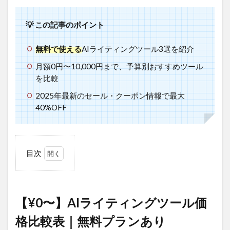
💡 この記事のポイント
無料で使える
AIライティングツール3選を紹介
月額0円〜10,000円まで、予算別おすすめツール
を比較
2025年最新のセール・クーポン情報で最大
40%OFF
目次
1
【¥0〜】
AIライテ
ィングツ
【¥0〜】AIライティングツール価
ール価格
比較表｜
格比較表｜無料プランあり
無料プラ