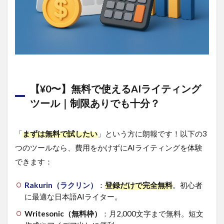
年額
の価
格差
3.2
限定
クー
ポ
ン・
【¥0〜】無料で使えるAIライティング
キャ
ンペ
ツール｜制限ありでも十分？
ーン
情報
｜今
「
まずは無料で試したい
」という方に朗報です！以下の3
だけ
の特
つのツールなら、費用をかけずにAIライティングを体験
別価
できます：
格
4
Rakurin（ラクリン）
：
登録だけで完全無料
。初心者
価格
に最適な日本語AIライター。
で選
ぶ！
Writesonic（無料枠）
：月2,000文字まで無料。短文
目的